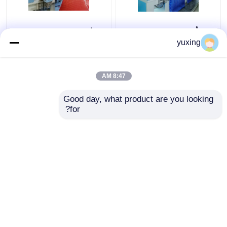
33 رأس 1000 دورة في
66 إبرة 1000 دورة في
الدقيقة آلة تطريز اللحف
الدقيقة آلة خياطة اللحف
yuxing
لتغطية مقعد السيارة
والتطريز للجلود / PU
8:47 AM
افضل سعر
افضل سعر
Good day, what product are you looking 
for?
اتصل بنا
اتصل بنا
عرض المزيد
منزل
حول نا
اتصل بنا
Desktop Site
خريطة الموقع
سياسة الخصوصية