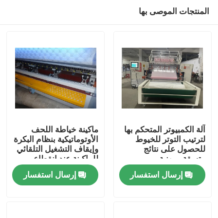
المنتجات الموصى بها
آلة الكمبيوتر المتحكم بها
ماكينة خياطة اللحف
لترتيب التوتر للخيوط
الأوتوماتيكية بنظام البكرة
للحصول على نتائج
وإيقاف التشغيل التلقائي
الصفحة الرئيسية
متسقة ومهنية
للماكينة عند انقطاع
الخيط
إرسال استفسار
إرسال استفسار
منتجات
فيديوهات