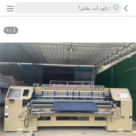
6
/
2