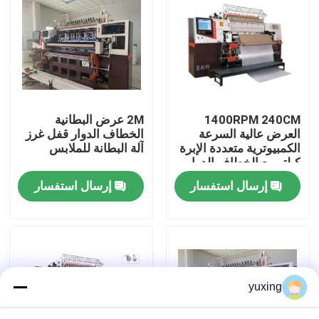
برنامج VR
معلومات عنا
1400RPM 240CM
2M عرض البطانية
جولة في المصنع
العرض عالية السرعة
الخطاف الدوار قفل غرز
الكمبيوترية متعددة الإبرة
آلة البطانة للملابس
كيلتر مع الخطاف الدوار
مراقبة الجودة
إرسال استفسار
إرسال استفسار
اتصل بنا
أخبار
yuxing
القضايا