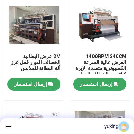
برنامج VR
معلومات عنا
جولة في المصنع
1400RPM 240CM
2M عرض البطانية
العرض عالية السرعة
الخطاف الدوار قفل غرز
الكمبيوترية متعددة الإبرة
آلة البطانة للملابس
مراقبة الجودة
كيلتر مع الخطاف الدوار
إرسال استفسار
إرسال استفسار
اتصل بنا
أخبار
yuxing
القضايا