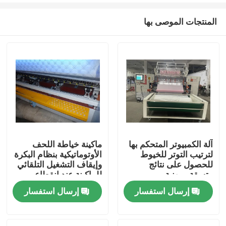
المنتجات الموصى بها
آلة الكمبيوتر المتحكم بها
ماكينة خياطة اللحف
لترتيب التوتر للخيوط
الأوتوماتيكية بنظام البكرة
الصفحة الرئيسية
للحصول على نتائج
وإيقاف التشغيل التلقائي
متسقة ومهنية
للماكينة عند انقطاع
الخيط
إرسال استفسار
إرسال استفسار
منتجات
فيديوهات