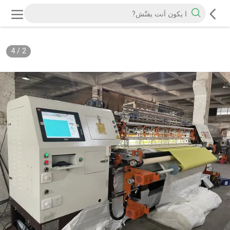
4
/
2