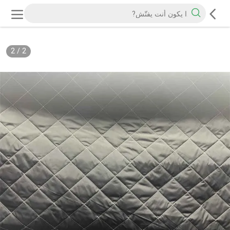
2
/
2