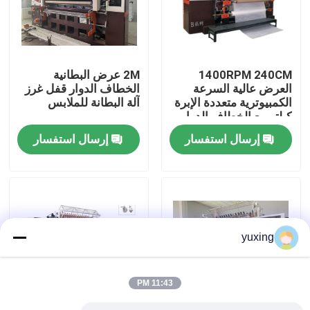
برنامج VR
1400RPM 240CM
2M عرض البطانية
معلومات عنا
العرض عالية السرعة
الخطاف الدوار قفل غرز
الكمبيوترية متعددة الإبرة
آلة البطانة للملابس
كيلتر مع الخطاف الدوار
جولة في المصنع
إرسال استفسار
إرسال استفسار
مراقبة الجودة
اتصل بنا
yuxing
أخبار
11:43 PM
القضايا