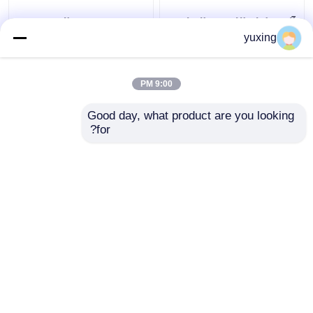
آلة خياطة اللحف والتطريز
1200 دورة في الدقيقة 33
عالية السرعة 128 بوصة
رأس آلة تطريز خياطة
yuxing
لغطاء السرير
اللحف المحوسبة
9:00 PM
افضل سعر
افضل سعر
Good day, what product are you looking 
for?
اتصل بنا
اتصل بنا
عرض المزيد
منزل
حول نا
اتصل بنا
Desktop Site
خريطة الموقع
سياسة الخصوصية