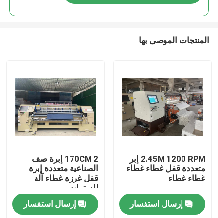
المنتجات الموصى بها
الصفحة الرئيسية
2.45M 1200 RPM إبر
170CM 2 إبرة صف
متعددة قفل غطاء غطاء
الصناعية متعددة إبرة
غطاء غطاء
قفل غرزة غطاء آلة
منتجات
للسترات
إرسال استفسار
إرسال استفسار
فيديوهات