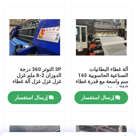
برنامج VR
معلومات عنا
جولة في المصنع
آلة غطاء البطانيات
3P التوتر 360 درجة
مراقبة الجودة
الصناعية الحاسوبية 165
الدوران 2-8 ملم غزل
سم واسعة مع قدرة غطاء
غزل غزل غزل آلة غطاء
360 درجة
اتصل بنا
إرسال استفسار
إرسال استفسار
أخبار
القضايا