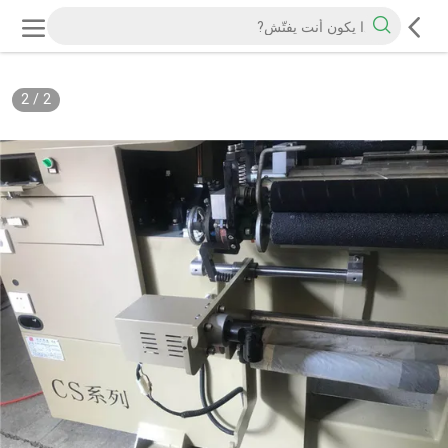
2
/
2