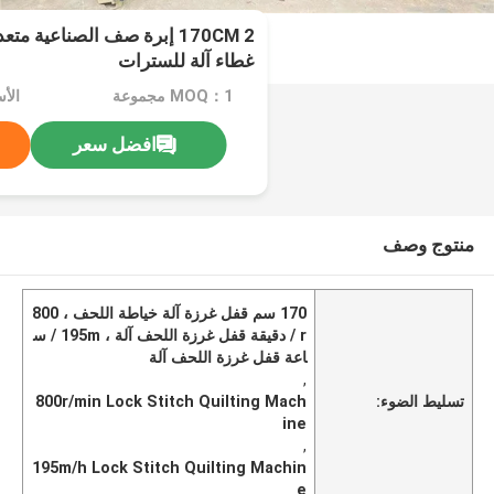
170CM 2 إبرة صف الصناعية م
غطاء آلة للسترات
MOQ：1 مجموعة
الأ
افضل سعر
منتوج وصف
170 سم قفل غرزة آلة خياطة اللحف ، 800
r / دقيقة قفل غرزة اللحف آلة ، 195m / س
اعة قفل غرزة اللحف آلة
,
تسليط الضوء:
800r/min Lock Stitch Quilting Mach
ine
,
195m/h Lock Stitch Quilting Machin
e