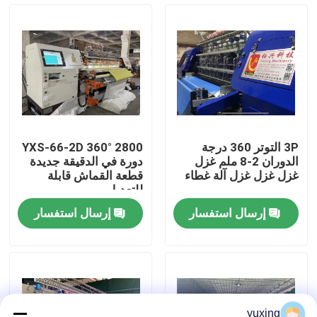
برنامج VR
معلومات عنا
جولة في المصنع
3P التوتر 360 درجة
YXS-66-2D 360° 2800
الدوران 2-8 ملم غزل
دورة في الدقيقة جديدة
مراقبة الجودة
غزل غزل غزل آلة غطاء
قطعة القماش قابلة
للتعديل
إرسال استفسار
إرسال استفسار
اتصل بنا
أخبار
القضايا
yuxing