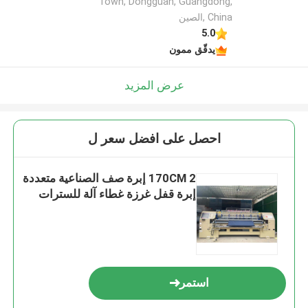
Town, Dongguan, Guangdong,
China ,الصين
5.0
يدقّق ممون
عرض المزيد
احصل على افضل سعر ل
170CM 2 إبرة صف الصناعية متعددة
إبرة قفل غرزة غطاء آلة للسترات
استمر